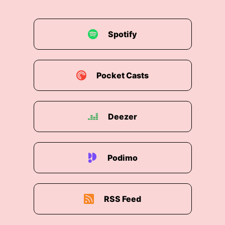
00:01:46: Und ja, es ist natürlich immer eine
Umstellung.
Spotify
00:01:49: Vor allen Dingen auch was die
Sprache betrifft in Amerika.
00:01:53: Natürlich spreche ich die ganze Zeit
Pocket Casts
nur Englisch und wir haben auch niemanden der
irgendwie Deutsch spricht in der Mannschaft.
Deezer
00:02:01: Ich versuche das ein oder andere Wort
immer schon noch beizubringen, aber es
natürlich nicht dasselbe als wenn man auf seiner
Muttersprache sich unterhält.
Podimo
00:02:09: Von daher ist es da immer wieder eine
Umstellung und dann auch natürlich, wenn ich
RSS Feed
jetzt mit der Nationalmannschaft unterwegs bin,
vor allem Kommandos auf den Platz wieder auf