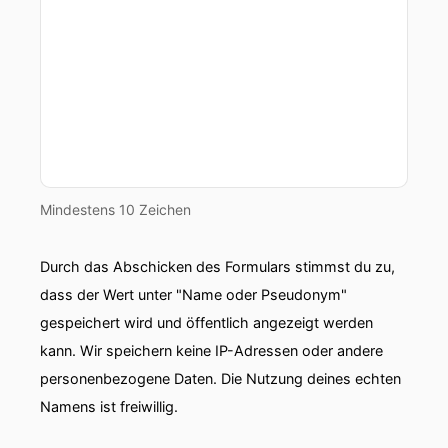
Freunde und dass wir dann das WM-Ticket lösen
konnten, das war einfach toll und rundum
einfach gelungener Abend.
00:01:00: Ja, das war auch richtig cool.
00:01:01: Die Stimmung wirkte auf dem
Fernseher.
Mindestens 10 Zeichen
00:01:03: Das kam auch rüber und es war echt
cool.
Durch das Abschicken des Formulars stimmst du zu,
00:01:07: Freut mich sehr!
dass der Wert unter "Name oder Pseudonym"
gespeichert wird und öffentlich angezeigt werden
00:01:08: Man geht zurück quasi aus der alten
kann. Wir speichern keine IP-Adressen oder andere
Heimat in deine neue Heimat nach Chicago und
personenbezogene Daten. Die Nutzung deines echten
vielleicht auch nachgeschickt.
Namens ist freiwillig.
00:01:14: wie ist das für dich eigentlich immer